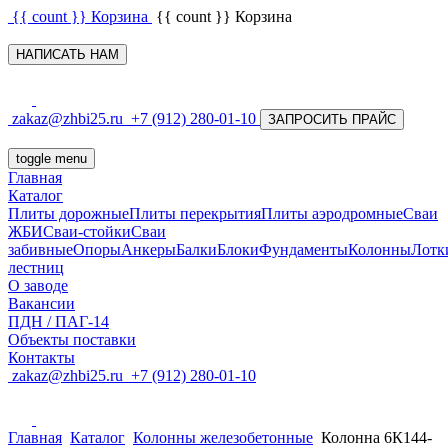
{{ count }}
Корзина
{{ count }}
Корзина
НАПИСАТЬ НАМ
zakaz@zhbi25.ru
+7 (912) 280-01-10
ЗАПРОСИТЬ ПРАЙС
toggle menu
Главная
Каталог
Плиты дорожные
Плиты перекрытия
Плиты аэродромные
Сваи
ЖБИ
Сваи-стойки
Сваи
забивные
Опоры
Анкеры
Балки
Блоки
Фундаменты
Колонны
Лотк
лестниц
О заводе
Вакансии
ПДН / ПАГ-14
Объекты поставки
Контакты
zakaz@zhbi25.ru
+7 (912) 280-01-10
Главная
Каталог
Колонны железобетонные
Колонна 6К144-