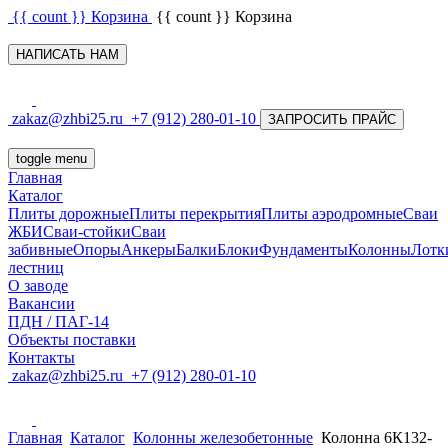
{{ count }}
Корзина
{{ count }}
Корзина
НАПИСАТЬ НАМ
zakaz@zhbi25.ru
+7 (912) 280-01-10
ЗАПРОСИТЬ ПРАЙС
toggle menu
Главная
Каталог
Плиты дорожные
Плиты перекрытия
Плиты аэродромные
Сваи
ЖБИ
Сваи-стойки
Сваи
забивные
Опоры
Анкеры
Балки
Блоки
Фундаменты
Колонны
Лотк
лестниц
О заводе
Вакансии
ПДН / ПАГ-14
Объекты поставки
Контакты
zakaz@zhbi25.ru
+7 (912) 280-01-10
Главная
Каталог
Колонны железобетонные
Колонна 6К132-