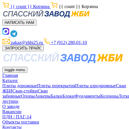
{{ count }}
Корзина
{{ count }}
Корзина
НАПИСАТЬ НАМ
zakaz@zhbi25.ru
+7 (912) 280-01-10
ЗАПРОСИТЬ ПРАЙС
toggle menu
Главная
Каталог
Плиты дорожные
Плиты перекрытия
Плиты аэродромные
Сваи
ЖБИ
Сваи-стойки
Сваи
забивные
Опоры
Анкеры
Балки
Блоки
Фундаменты
Колонны
Лотк
лестниц
О заводе
Вакансии
ПДН / ПАГ-14
Объекты поставки
Контакты