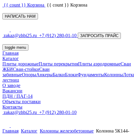
{{ count }}
Корзина
{{ count }}
Корзина
НАПИСАТЬ НАМ
zakaz@zhbi25.ru
+7 (912) 280-01-10
ЗАПРОСИТЬ ПРАЙС
toggle menu
Главная
Каталог
Плиты дорожные
Плиты перекрытия
Плиты аэродромные
Сваи
ЖБИ
Сваи-стойки
Сваи
забивные
Опоры
Анкеры
Балки
Блоки
Фундаменты
Колонны
Лотк
лестниц
О заводе
Вакансии
ПДН / ПАГ-14
Объекты поставки
Контакты
zakaz@zhbi25.ru
+7 (912) 280-01-10
Главная
Каталог
Колонны железобетонные
Колонна 5К144-