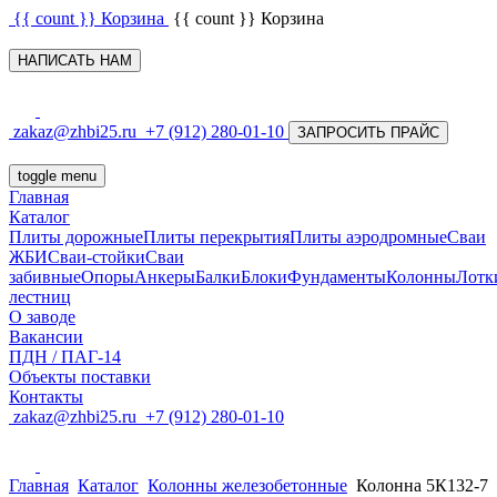
{{ count }}
Корзина
{{ count }}
Корзина
НАПИСАТЬ НАМ
zakaz@zhbi25.ru
+7 (912) 280-01-10
ЗАПРОСИТЬ ПРАЙС
toggle menu
Главная
Каталог
Плиты дорожные
Плиты перекрытия
Плиты аэродромные
Сваи
ЖБИ
Сваи-стойки
Сваи
забивные
Опоры
Анкеры
Балки
Блоки
Фундаменты
Колонны
Лотк
лестниц
О заводе
Вакансии
ПДН / ПАГ-14
Объекты поставки
Контакты
zakaz@zhbi25.ru
+7 (912) 280-01-10
Главная
Каталог
Колонны железобетонные
Колонна 5К132-7