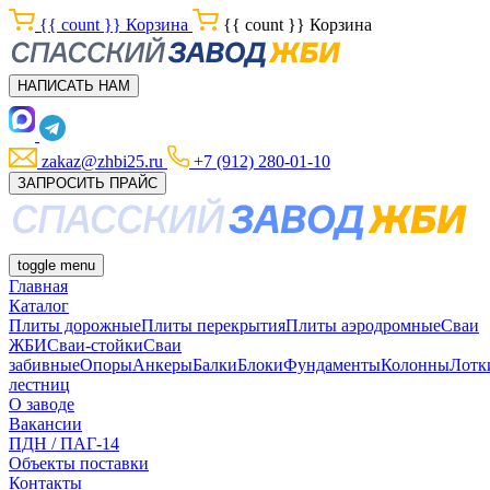
{{ count }}
Корзина
{{ count }}
Корзина
НАПИСАТЬ НАМ
zakaz@zhbi25.ru
+7 (912) 280-01-10
ЗАПРОСИТЬ ПРАЙС
toggle menu
Главная
Каталог
Плиты дорожные
Плиты перекрытия
Плиты аэродромные
Сваи
ЖБИ
Сваи-стойки
Сваи
забивные
Опоры
Анкеры
Балки
Блоки
Фундаменты
Колонны
Лотк
лестниц
О заводе
Вакансии
ПДН / ПАГ-14
Объекты поставки
Контакты