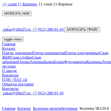
{{ count }}
Корзина
{{ count }}
Корзина
НАПИСАТЬ НАМ
zakaz@zhbi25.ru
+7 (912) 280-01-10
ЗАПРОСИТЬ ПРАЙС
toggle menu
Главная
Каталог
Плиты дорожные
Плиты перекрытия
Плиты аэродромные
Сваи
ЖБИ
Сваи-стойки
Сваи
забивные
Опоры
Анкеры
Балки
Блоки
Фундаменты
Колонны
Лотк
лестниц
О заводе
Вакансии
ПДН / ПАГ-14
Объекты поставки
Контакты
zakaz@zhbi25.ru
+7 (912) 280-01-10
Главная
Каталог
Колонны железобетонные
Колонна 5К120-6