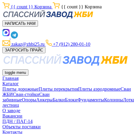
{{ count }}
Корзина
{{ count }}
Корзина
НАПИСАТЬ НАМ
zakaz@zhbi25.ru
+7 (912) 280-01-10
ЗАПРОСИТЬ ПРАЙС
toggle menu
Главная
Каталог
Плиты дорожные
Плиты перекрытия
Плиты аэродромные
Сваи
ЖБИ
Сваи-стойки
Сваи
забивные
Опоры
Анкеры
Балки
Блоки
Фундаменты
Колонны
Лотк
лестниц
О заводе
Вакансии
ПДН / ПАГ-14
Объекты поставки
Контакты