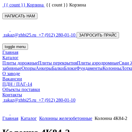
{{ count }}
Корзина
{{ count }}
Корзина
НАПИСАТЬ НАМ
zakaz@zhbi25.ru
+7 (912) 280-01-10
ЗАПРОСИТЬ ПРАЙС
toggle menu
Главная
Каталог
Плиты дорожные
Плиты перекрытия
Плиты аэродромные
Сваи
забивные
Опоры
Анкеры
Балки
Блоки
Фундаменты
Колонны
Лотк
О заводе
Вакансии
ПДН / ПАГ-14
Объекты поставки
Контакты
zakaz@zhbi25.ru
+7 (912) 280-01-10
Главная
Каталог
Колонны железобетонные
Колонна 4К84-2