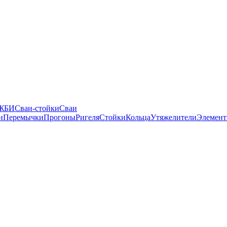
 ЖБИ
Сваи-стойки
Сваи
и
Перемычки
Прогоны
Ригеля
Стойки
Кольца
Утяжелители
Элемент