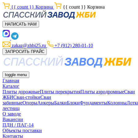
{{ count }}
Корзина
{{ count }}
Корзина
НАПИСАТЬ НАМ
zakaz@zhbi25.ru
+7 (912) 280-01-10
ЗАПРОСИТЬ ПРАЙС
toggle menu
Главная
Каталог
Плиты дорожные
Плиты перекрытия
Плиты аэродромные
Сваи
ЖБИ
Сваи-стойки
Сваи
забивные
Опоры
Анкеры
Балки
Блоки
Фундаменты
Колонны
Лотк
лестниц
О заводе
Вакансии
ПДН / ПАГ-14
Объекты поставки
Контакты