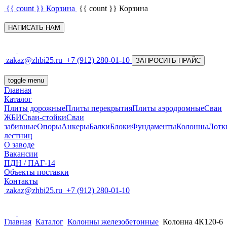
{{ count }}
Корзина
{{ count }}
Корзина
НАПИСАТЬ НАМ
zakaz@zhbi25.ru
+7 (912) 280-01-10
ЗАПРОСИТЬ ПРАЙС
toggle menu
Главная
Каталог
Плиты дорожные
Плиты перекрытия
Плиты аэродромные
Сваи
ЖБИ
Сваи-стойки
Сваи
забивные
Опоры
Анкеры
Балки
Блоки
Фундаменты
Колонны
Лотк
лестниц
О заводе
Вакансии
ПДН / ПАГ-14
Объекты поставки
Контакты
zakaz@zhbi25.ru
+7 (912) 280-01-10
Главная
Каталог
Колонны железобетонные
Колонна 4К120-6