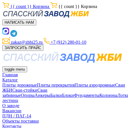
{{ count }}
Корзина
{{ count }}
Корзина
НАПИСАТЬ НАМ
zakaz@zhbi25.ru
+7 (912) 280-01-10
ЗАПРОСИТЬ ПРАЙС
toggle menu
Главная
Каталог
Плиты дорожные
Плиты перекрытия
Плиты аэродромные
Сваи
ЖБИ
Сваи-стойки
Сваи
забивные
Опоры
Анкеры
Балки
Блоки
Фундаменты
Колонны
Лотк
лестниц
О заводе
Вакансии
ПДН / ПАГ-14
Объекты поставки
Контакты