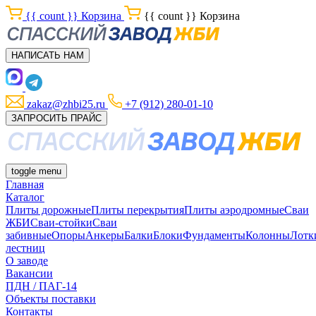
{{ count }}
Корзина
{{ count }}
Корзина
НАПИСАТЬ НАМ
zakaz@zhbi25.ru
+7 (912) 280-01-10
ЗАПРОСИТЬ ПРАЙС
toggle menu
Главная
Каталог
Плиты дорожные
Плиты перекрытия
Плиты аэродромные
Сваи
ЖБИ
Сваи-стойки
Сваи
забивные
Опоры
Анкеры
Балки
Блоки
Фундаменты
Колонны
Лотк
лестниц
О заводе
Вакансии
ПДН / ПАГ-14
Объекты поставки
Контакты