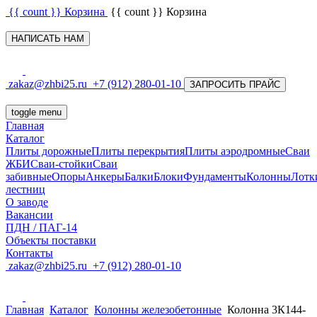
{{ count }}
Корзина
{{ count }}
Корзина
НАПИСАТЬ НАМ
zakaz@zhbi25.ru
+7 (912) 280-01-10
ЗАПРОСИТЬ ПРАЙС
toggle menu
Главная
Каталог
Плиты дорожные
Плиты перекрытия
Плиты аэродромные
Сваи
ЖБИ
Сваи-стойки
Сваи
забивные
Опоры
Анкеры
Балки
Блоки
Фундаменты
Колонны
Лотк
лестниц
О заводе
Вакансии
ПДН / ПАГ-14
Объекты поставки
Контакты
zakaz@zhbi25.ru
+7 (912) 280-01-10
Главная
Каталог
Колонны железобетонные
Колонна 3К144-