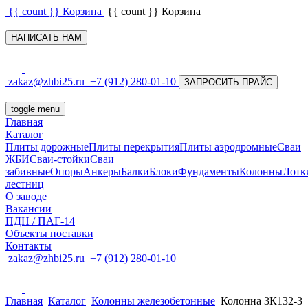
{{ count }}
Корзина
{{ count }}
Корзина
НАПИСАТЬ НАМ
zakaz@zhbi25.ru
+7 (912) 280-01-10
ЗАПРОСИТЬ ПРАЙС
toggle menu
Главная
Каталог
Плиты дорожные
Плиты перекрытия
Плиты аэродромные
Сваи
ЖБИ
Сваи-стойки
Сваи
забивные
Опоры
Анкеры
Балки
Блоки
Фундаменты
Колонны
Лотк
лестниц
О заводе
Вакансии
ПДН / ПАГ-14
Объекты поставки
Контакты
zakaz@zhbi25.ru
+7 (912) 280-01-10
Главная
Каталог
Колонны железобетонные
Колонна 3К132-3