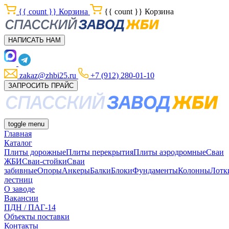
{{ count }}
Корзина
{{ count }}
Корзина
НАПИСАТЬ НАМ
zakaz@zhbi25.ru
+7 (912) 280-01-10
ЗАПРОСИТЬ ПРАЙС
toggle menu
Главная
Каталог
Плиты дорожные
Плиты перекрытия
Плиты аэродромные
Сваи
ЖБИ
Сваи-стойки
Сваи
забивные
Опоры
Анкеры
Балки
Блоки
Фундаменты
Колонны
Лотк
лестниц
О заводе
Вакансии
ПДН / ПАГ-14
Объекты поставки
Контакты