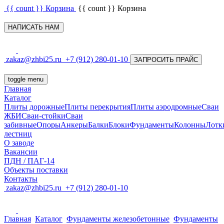
{{ count }}
Корзина
{{ count }}
Корзина
НАПИСАТЬ НАМ
zakaz@zhbi25.ru
+7 (912) 280-01-10
ЗАПРОСИТЬ ПРАЙС
toggle menu
Главная
Каталог
Плиты дорожные
Плиты перекрытия
Плиты аэродромные
Сваи
ЖБИ
Сваи-стойки
Сваи
забивные
Опоры
Анкеры
Балки
Блоки
Фундаменты
Колонны
Лотк
лестниц
О заводе
Вакансии
ПДН / ПАГ-14
Объекты поставки
Контакты
zakaz@zhbi25.ru
+7 (912) 280-01-10
Главная
Каталог
Фундаменты железобетонные
Фундаменты