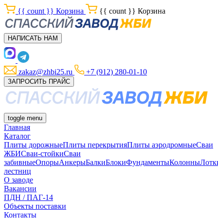
{{ count }}
Корзина
{{ count }}
Корзина
НАПИСАТЬ НАМ
zakaz@zhbi25.ru
+7 (912) 280-01-10
ЗАПРОСИТЬ ПРАЙС
toggle menu
Главная
Каталог
Плиты дорожные
Плиты перекрытия
Плиты аэродромные
Сваи
ЖБИ
Сваи-стойки
Сваи
забивные
Опоры
Анкеры
Балки
Блоки
Фундаменты
Колонны
Лотк
лестниц
О заводе
Вакансии
ПДН / ПАГ-14
Объекты поставки
Контакты