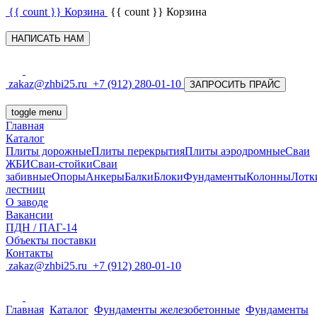
{{ count }}
Корзина
{{ count }}
Корзина
НАПИСАТЬ НАМ
zakaz@zhbi25.ru
+7 (912) 280-01-10
ЗАПРОСИТЬ ПРАЙС
toggle menu
Главная
Каталог
Плиты дорожные
Плиты перекрытия
Плиты аэродромные
Сваи
ЖБИ
Сваи-стойки
Сваи
забивные
Опоры
Анкеры
Балки
Блоки
Фундаменты
Колонны
Лотк
лестниц
О заводе
Вакансии
ПДН / ПАГ-14
Объекты поставки
Контакты
zakaz@zhbi25.ru
+7 (912) 280-01-10
Главная
Каталог
Фундаменты железобетонные
Фундаменты