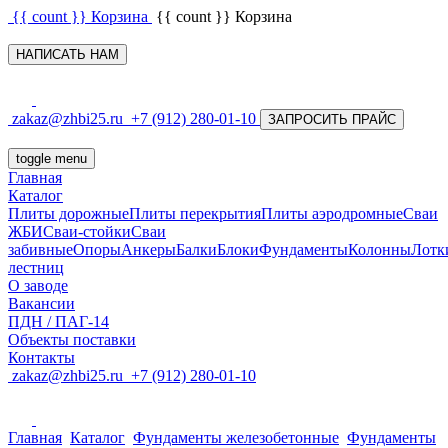
{{ count }}
Корзина
{{ count }}
Корзина
НАПИСАТЬ НАМ
zakaz@zhbi25.ru
+7 (912) 280-01-10
ЗАПРОСИТЬ ПРАЙС
toggle menu
Главная
Каталог
Плиты дорожные
Плиты перекрытия
Плиты аэродромные
Сваи
ЖБИ
Сваи-стойки
Сваи
забивные
Опоры
Анкеры
Балки
Блоки
Фундаменты
Колонны
Лотк
лестниц
О заводе
Вакансии
ПДН / ПАГ-14
Объекты поставки
Контакты
zakaz@zhbi25.ru
+7 (912) 280-01-10
Главная
Каталог
Фундаменты железобетонные
Фундаменты