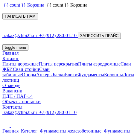
{{ count }}
Корзина
{{ count }}
Корзина
НАПИСАТЬ НАМ
zakaz@zhbi25.ru
+7 (912) 280-01-10
ЗАПРОСИТЬ ПРАЙС
toggle menu
Главная
Каталог
Плиты дорожные
Плиты перекрытия
Плиты аэродромные
Сваи
ЖБИ
Сваи-стойки
Сваи
забивные
Опоры
Анкеры
Балки
Блоки
Фундаменты
Колонны
Лотк
лестниц
О заводе
Вакансии
ПДН / ПАГ-14
Объекты поставки
Контакты
zakaz@zhbi25.ru
+7 (912) 280-01-10
Главная
Каталог
Фундаменты железобетонные
Фундаменты