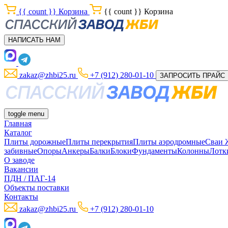
{{ count }}
Корзина
{{ count }}
Корзина
НАПИСАТЬ НАМ
zakaz@zhbi25.ru
+7 (912) 280-01-10
ЗАПРОСИТЬ ПРАЙС
toggle menu
Главная
Каталог
Плиты дорожные
Плиты перекрытия
Плиты аэродромные
Сваи
забивные
Опоры
Анкеры
Балки
Блоки
Фундаменты
Колонны
Лотк
О заводе
Вакансии
ПДН / ПАГ-14
Объекты поставки
Контакты
zakaz@zhbi25.ru
+7 (912) 280-01-10