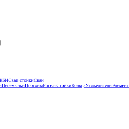
 ЖБИ
Сваи-стойки
Сваи
и
Перемычки
Прогоны
Ригеля
Стойки
Кольца
Утяжелители
Элемент