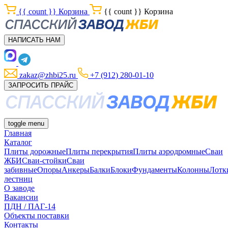
{{ count }}
Корзина
{{ count }}
Корзина
НАПИСАТЬ НАМ
zakaz@zhbi25.ru
+7 (912) 280-01-10
ЗАПРОСИТЬ ПРАЙС
toggle menu
Главная
Каталог
Плиты дорожные
Плиты перекрытия
Плиты аэродромные
Сваи
ЖБИ
Сваи-стойки
Сваи
забивные
Опоры
Анкеры
Балки
Блоки
Фундаменты
Колонны
Лотк
лестниц
О заводе
Вакансии
ПДН / ПАГ-14
Объекты поставки
Контакты