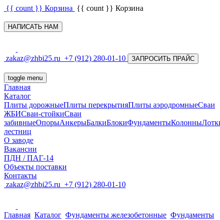
{{ count }}
Корзина
{{ count }}
Корзина
НАПИСАТЬ НАМ
zakaz@zhbi25.ru
+7 (912) 280-01-10
ЗАПРОСИТЬ ПРАЙС
toggle menu
Главная
Каталог
Плиты дорожные
Плиты перекрытия
Плиты аэродромные
Сваи
ЖБИ
Сваи-стойки
Сваи
забивные
Опоры
Анкеры
Балки
Блоки
Фундаменты
Колонны
Лотк
лестниц
О заводе
Вакансии
ПДН / ПАГ-14
Объекты поставки
Контакты
zakaz@zhbi25.ru
+7 (912) 280-01-10
Главная
Каталог
Фундаменты железобетонные
Фундаменты