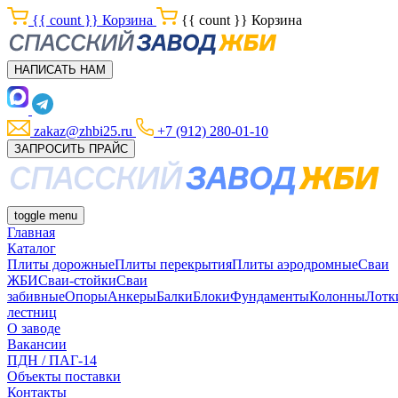
{{ count }}
Корзина
{{ count }}
Корзина
НАПИСАТЬ НАМ
zakaz@zhbi25.ru
+7 (912) 280-01-10
ЗАПРОСИТЬ ПРАЙС
toggle menu
Главная
Каталог
Плиты дорожные
Плиты перекрытия
Плиты аэродромные
Сваи
ЖБИ
Сваи-стойки
Сваи
забивные
Опоры
Анкеры
Балки
Блоки
Фундаменты
Колонны
Лотк
лестниц
О заводе
Вакансии
ПДН / ПАГ-14
Объекты поставки
Контакты