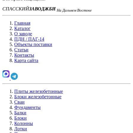
СПАССКИЙ
ЗАВОД
ЖБИ
На Дальнем Востоке
Главная
Каталог
О заводе
ПДН / ПАГ-14
Объекты поставки
Статьи
Контакты
Карта сайта
Плиты железобетонные
Блоки железобетонные
Сваи
Фундаменты
Балки
Блоки
Колонны
Лотки