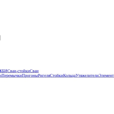
 ЖБИ
Сваи-стойки
Сваи
и
Перемычки
Прогоны
Ригеля
Стойки
Кольца
Утяжелители
Элемент