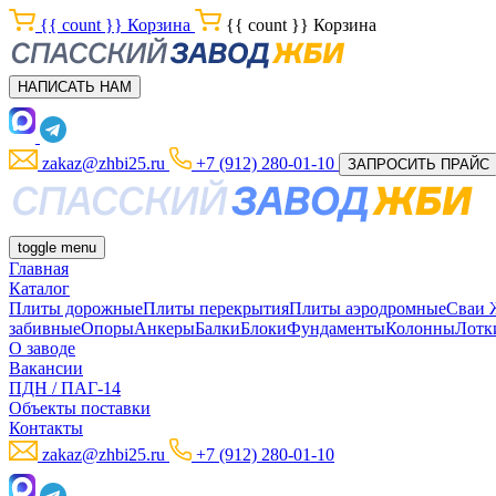
{{ count }}
Корзина
{{ count }}
Корзина
НАПИСАТЬ НАМ
zakaz@zhbi25.ru
+7 (912) 280-01-10
ЗАПРОСИТЬ ПРАЙС
toggle menu
Главная
Каталог
Плиты дорожные
Плиты перекрытия
Плиты аэродромные
Сваи
забивные
Опоры
Анкеры
Балки
Блоки
Фундаменты
Колонны
Лотк
О заводе
Вакансии
ПДН / ПАГ-14
Объекты поставки
Контакты
zakaz@zhbi25.ru
+7 (912) 280-01-10