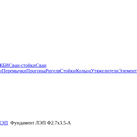
 ЖБИ
Сваи-стойки
Сваи
и
Перемычки
Прогоны
Ригеля
Стойки
Кольца
Утяжелители
Элемент
ЛЭП
Фундамент ЛЭП Ф2.7х3.5-А