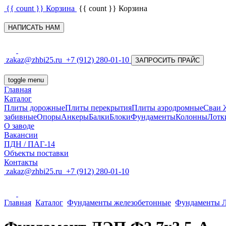
{{ count }}
Корзина
{{ count }}
Корзина
НАПИСАТЬ НАМ
zakaz@zhbi25.ru
+7 (912) 280-01-10
ЗАПРОСИТЬ ПРАЙС
toggle menu
Главная
Каталог
Плиты дорожные
Плиты перекрытия
Плиты аэродромные
Сваи
забивные
Опоры
Анкеры
Балки
Блоки
Фундаменты
Колонны
Лотк
О заводе
Вакансии
ПДН / ПАГ-14
Объекты поставки
Контакты
zakaz@zhbi25.ru
+7 (912) 280-01-10
Главная
Каталог
Фундаменты железобетонные
Фундаменты 