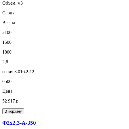
Объем, м3
Серия,
Вес, кг
2100
1500
1800
2,6
серия 3.016.2-12
6500
Цена:
52 917 р.
В корзину
Ф2х2.3-А-350