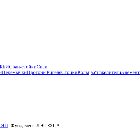
 ЖБИ
Сваи-стойки
Сваи
и
Перемычки
Прогоны
Ригеля
Стойки
Кольца
Утяжелители
Элемент
ЛЭП
Фундамент ЛЭП Ф1-А