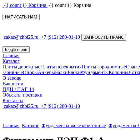
{{ count }}
Корзина
{{ count }}
Корзина
НАПИСАТЬ НАМ
zakaz@zhbi25.ru
+7 (912) 280-01-10
ЗАПРОСИТЬ ПРАЙС
toggle menu
Главная
Каталог
Плиты дорожные
Плиты перекрытия
Плиты аэродромные
Сваи
забивные
Опоры
Анкеры
Балки
Блоки
Фундаменты
Колонны
Лотк
О заводе
Вакансии
ПДН / ПАГ-14
Объекты поставки
Контакты
zakaz@zhbi25.ru
+7 (912) 280-01-10
Главная
Каталог
Фундаменты железобетонные
Фундаменты 