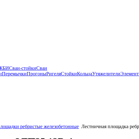
 ЖБИ
Сваи-стойки
Сваи
и
Перемычки
Прогоны
Ригеля
Стойки
Кольца
Утяжелители
Элемент
лощадки ребристые железобетонные
Лестничная площадка реб