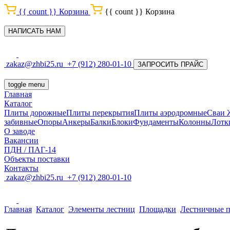
{{ count }}
Корзина
{{ count }}
Корзина
НАПИСАТЬ НАМ
zakaz@zhbi25.ru
+7 (912) 280-01-10
ЗАПРОСИТЬ ПРАЙС
toggle menu
Главная
Каталог
Плиты дорожные
Плиты перекрытия
Плиты аэродромные
Сваи
забивные
Опоры
Анкеры
Балки
Блоки
Фундаменты
Колонны
Лотк
О заводе
Вакансии
ПДН / ПАГ-14
Объекты поставки
Контакты
zakaz@zhbi25.ru
+7 (912) 280-01-10
Главная
Каталог
Элементы лестниц
Площадки
Лестничные п