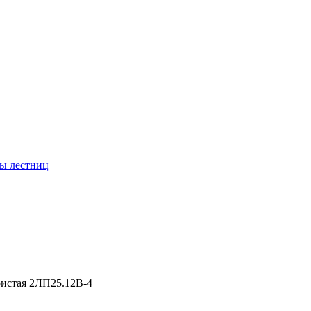
ы лестниц
ристая 2ЛП25.12В-4