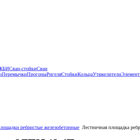
 ЖБИ
Сваи-стойки
Сваи
и
Перемычки
Прогоны
Ригеля
Стойки
Кольца
Утяжелители
Элемент
лощадки ребристые железобетонные
Лестничная площадка ребр