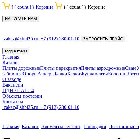
{{ count }}
Корзина
{{ count }}
Корзина
НАПИСАТЬ НАМ
zakaz@zhbi25.ru
+7 (912) 280-01-10
ЗАПРОСИТЬ ПРАЙС
toggle menu
Главная
Каталог
Плиты дорожные
Плиты перекрытия
Плиты аэродромные
Сваи
забивные
Опоры
Анкеры
Балки
Блоки
Фундаменты
Колонны
Лотк
О заводе
Вакансии
ПДН / ПАГ-14
Объекты поставки
Контакты
zakaz@zhbi25.ru
+7 (912) 280-01-10
Главная
Каталог
Элементы лестниц
Площадки
Лестничные п