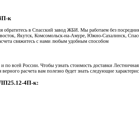
4П-к
я обратитесь в Cпасский завод ЖБИ. Мы работаем без посредни
ивосток, Якутск, Комсомольск-на-Амуре, Южно-Сахалинск, Спасс
 расчета свяжитесь с нами любым удобным способом
о и по всей России. Чтобы узнать стоимость доставки Лестнична
 верного расчета вам полезно будет знать следующие характерис
ЛП25.12-4П-к: