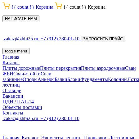
{{ count }}
Корзина
{{ count }}
Корзина
НАПИСАТЬ НАМ
zakaz@zhbi25.ru
+7 (912) 280-01-10
ЗАПРОСИТЬ ПРАЙС
toggle menu
Главная
Каталог
Плиты дорожные
Плиты перекрытия
Плиты аэродромные
Сваи
ЖБИ
Сваи-стойки
Сваи
забивные
Опоры
Анкеры
Балки
Блоки
Фундаменты
Колонны
Лотк
лестниц
О заводе
Вакансии
ПДН / ПАГ-14
Объекты поставки
Контакты
zakaz@zhbi25.ru
+7 (912) 280-01-10
Главная
Каталог
Элементы лестниц
Площадки
Лестничные