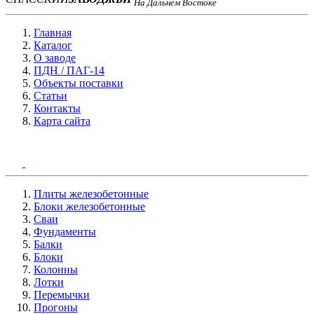
На Дальнем Востоке
Главная
Каталог
О заводе
ПДН / ПАГ-14
Объекты поставки
Статьи
Контакты
Карта сайта
Плиты железобетонные
Блоки железобетонные
Сваи
Фундаменты
Балки
Блоки
Колонны
Лотки
Перемычки
Прогоны