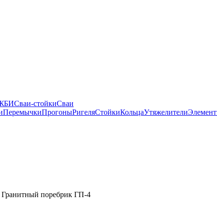
 ЖБИ
Сваи-стойки
Сваи
и
Перемычки
Прогоны
Ригеля
Стойки
Кольца
Утяжелители
Элемент
Гранитный поребрик ГП-4