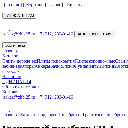
{{ count }}
Корзина
{{ count }}
Корзина
НАПИСАТЬ НАМ
zakaz@zhbi25.ru
+7 (912) 280-01-10
ЗАПРОСИТЬ ПРАЙС
toggle menu
Главная
Каталог
Плиты дорожные
Плиты перекрытия
Плиты аэродромные
Сваи
забивные
Опоры
Анкеры
Балки
Блоки
Фундаменты
Колонны
Лотк
О заводе
Вакансии
ПДН / ПАГ-14
Объекты поставки
Контакты
zakaz@zhbi25.ru
+7 (912) 280-01-10
Главная
Каталог
Бордюры, Поребрики
Гранитные поребрики