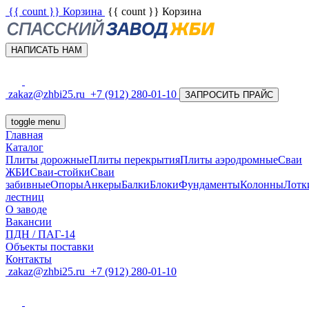
{{ count }}
Корзина
{{ count }}
Корзина
НАПИСАТЬ НАМ
zakaz@zhbi25.ru
+7 (912) 280-01-10
ЗАПРОСИТЬ ПРАЙС
toggle menu
Главная
Каталог
Плиты дорожные
Плиты перекрытия
Плиты аэродромные
Сваи
ЖБИ
Сваи-стойки
Сваи
забивные
Опоры
Анкеры
Балки
Блоки
Фундаменты
Колонны
Лотк
лестниц
О заводе
Вакансии
ПДН / ПАГ-14
Объекты поставки
Контакты
zakaz@zhbi25.ru
+7 (912) 280-01-10