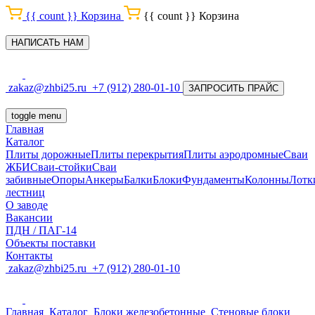
{{ count }}
Корзина
{{ count }}
Корзина
НАПИСАТЬ НАМ
zakaz@zhbi25.ru
+7 (912) 280-01-10
ЗАПРОСИТЬ ПРАЙС
toggle menu
Главная
Каталог
Плиты дорожные
Плиты перекрытия
Плиты аэродромные
Сваи
ЖБИ
Сваи-стойки
Сваи
забивные
Опоры
Анкеры
Балки
Блоки
Фундаменты
Колонны
Лотк
лестниц
О заводе
Вакансии
ПДН / ПАГ-14
Объекты поставки
Контакты
zakaz@zhbi25.ru
+7 (912) 280-01-10
Главная
Каталог
Блоки железобетонные
Стеновые блоки