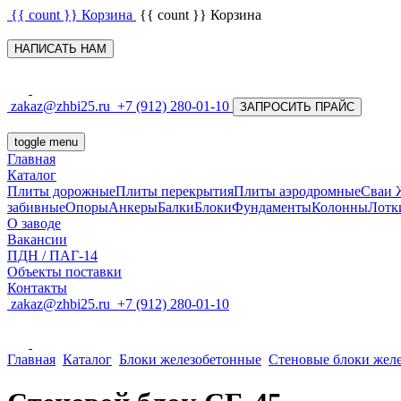
{{ count }}
Корзина
{{ count }}
Корзина
НАПИСАТЬ НАМ
zakaz@zhbi25.ru
+7 (912) 280-01-10
ЗАПРОСИТЬ ПРАЙС
toggle menu
Главная
Каталог
Плиты дорожные
Плиты перекрытия
Плиты аэродромные
Сваи
забивные
Опоры
Анкеры
Балки
Блоки
Фундаменты
Колонны
Лотк
О заводе
Вакансии
ПДН / ПАГ-14
Объекты поставки
Контакты
zakaz@zhbi25.ru
+7 (912) 280-01-10
Главная
Каталог
Блоки железобетонные
Стеновые блоки жел