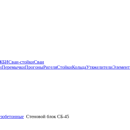
 ЖБИ
Сваи-стойки
Сваи
и
Перемычки
Прогоны
Ригеля
Стойки
Кольца
Утяжелители
Элемент
езобетонные
Стеновой блок СБ-45