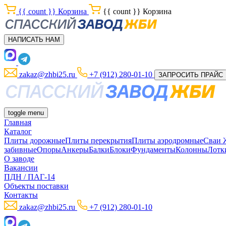
{{ count }}
Корзина
{{ count }}
Корзина
НАПИСАТЬ НАМ
zakaz@zhbi25.ru
+7 (912) 280-01-10
ЗАПРОСИТЬ ПРАЙС
toggle menu
Главная
Каталог
Плиты дорожные
Плиты перекрытия
Плиты аэродромные
Сваи
забивные
Опоры
Анкеры
Балки
Блоки
Фундаменты
Колонны
Лотк
О заводе
Вакансии
ПДН / ПАГ-14
Объекты поставки
Контакты
zakaz@zhbi25.ru
+7 (912) 280-01-10