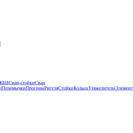
 ЖБИ
Сваи-стойки
Сваи
и
Перемычки
Прогоны
Ригеля
Стойки
Кольца
Утяжелители
Элемент