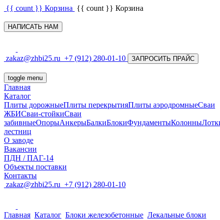
{{ count }}
Корзина
{{ count }}
Корзина
НАПИСАТЬ НАМ
zakaz@zhbi25.ru
+7 (912) 280-01-10
ЗАПРОСИТЬ ПРАЙС
toggle menu
Главная
Каталог
Плиты дорожные
Плиты перекрытия
Плиты аэродромные
Сваи
ЖБИ
Сваи-стойки
Сваи
забивные
Опоры
Анкеры
Балки
Блоки
Фундаменты
Колонны
Лотк
лестниц
О заводе
Вакансии
ПДН / ПАГ-14
Объекты поставки
Контакты
zakaz@zhbi25.ru
+7 (912) 280-01-10
Главная
Каталог
Блоки железобетонные
Лекальные блоки