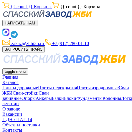
{{ count }}
Корзина
{{ count }}
Корзина
НАПИСАТЬ НАМ
zakaz@zhbi25.ru
+7 (912) 280-01-10
ЗАПРОСИТЬ ПРАЙС
toggle menu
Главная
Каталог
Плиты дорожные
Плиты перекрытия
Плиты аэродромные
Сваи
ЖБИ
Сваи-стойки
Сваи
забивные
Опоры
Анкеры
Балки
Блоки
Фундаменты
Колонны
Лотк
лестниц
О заводе
Вакансии
ПДН / ПАГ-14
Объекты поставки
Контакты