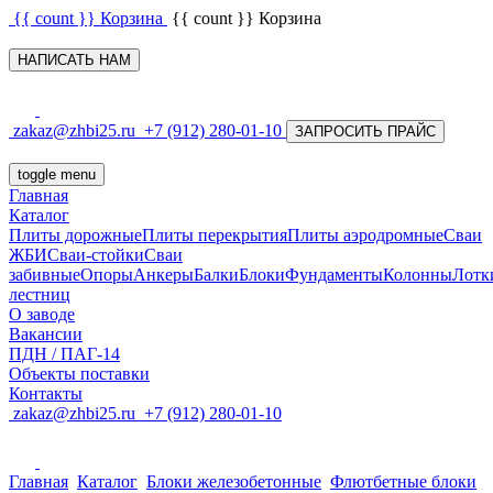
{{ count }}
Корзина
{{ count }}
Корзина
НАПИСАТЬ НАМ
zakaz@zhbi25.ru
+7 (912) 280-01-10
ЗАПРОСИТЬ ПРАЙС
toggle menu
Главная
Каталог
Плиты дорожные
Плиты перекрытия
Плиты аэродромные
Сваи
ЖБИ
Сваи-стойки
Сваи
забивные
Опоры
Анкеры
Балки
Блоки
Фундаменты
Колонны
Лотк
лестниц
О заводе
Вакансии
ПДН / ПАГ-14
Объекты поставки
Контакты
zakaz@zhbi25.ru
+7 (912) 280-01-10
Главная
Каталог
Блоки железобетонные
Флютбетные блоки