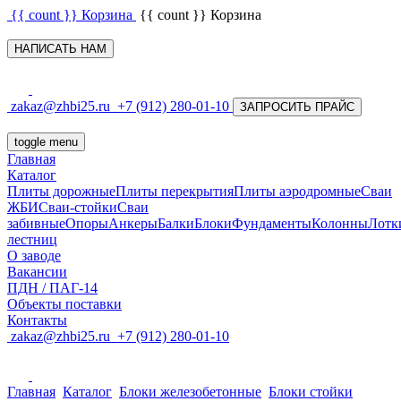
{{ count }}
Корзина
{{ count }}
Корзина
НАПИСАТЬ НАМ
zakaz@zhbi25.ru
+7 (912) 280-01-10
ЗАПРОСИТЬ ПРАЙС
toggle menu
Главная
Каталог
Плиты дорожные
Плиты перекрытия
Плиты аэродромные
Сваи
ЖБИ
Сваи-стойки
Сваи
забивные
Опоры
Анкеры
Балки
Блоки
Фундаменты
Колонны
Лотк
лестниц
О заводе
Вакансии
ПДН / ПАГ-14
Объекты поставки
Контакты
zakaz@zhbi25.ru
+7 (912) 280-01-10
Главная
Каталог
Блоки железобетонные
Блоки стойки