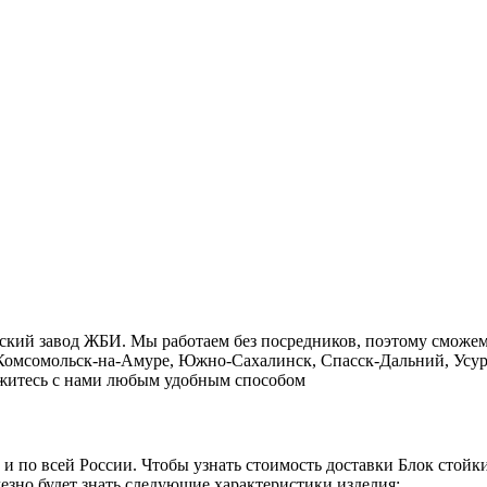
сский завод ЖБИ. Мы работаем без посредников, поэтому сможе
, Комсомольск-на-Амуре, Южно-Сахалинск, Спасск-Дальний, Усур
свяжитесь с нами любым удобным способом
о и по всей России. Чтобы узнать стоимость доставки Блок стой
езно будет знать следующие характеристики изделия: