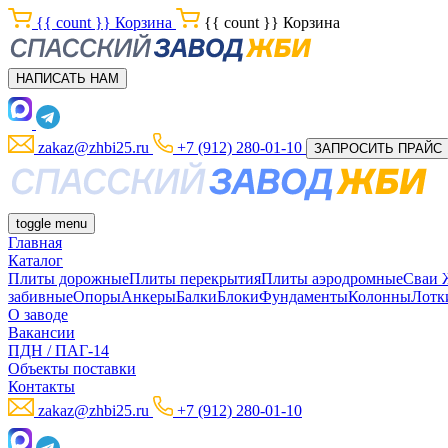
{{ count }}
Корзина
{{ count }}
Корзина
НАПИСАТЬ НАМ
zakaz@zhbi25.ru
+7 (912) 280-01-10
ЗАПРОСИТЬ ПРАЙС
toggle menu
Главная
Каталог
Плиты дорожные
Плиты перекрытия
Плиты аэродромные
Сваи
забивные
Опоры
Анкеры
Балки
Блоки
Фундаменты
Колонны
Лотк
О заводе
Вакансии
ПДН / ПАГ-14
Объекты поставки
Контакты
zakaz@zhbi25.ru
+7 (912) 280-01-10