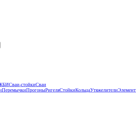
 ЖБИ
Сваи-стойки
Сваи
и
Перемычки
Прогоны
Ригеля
Стойки
Кольца
Утяжелители
Элемент