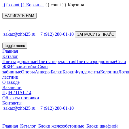
{{ count }}
Корзина
{{ count }}
Корзина
НАПИСАТЬ НАМ
zakaz@zhbi25.ru
+7 (912) 280-01-10
ЗАПРОСИТЬ ПРАЙС
toggle menu
Главная
Каталог
Плиты дорожные
Плиты перекрытия
Плиты аэродромные
Сваи
ЖБИ
Сваи-стойки
Сваи
забивные
Опоры
Анкеры
Балки
Блоки
Фундаменты
Колонны
Лотк
лестниц
О заводе
Вакансии
ПДН / ПАГ-14
Объекты поставки
Контакты
zakaz@zhbi25.ru
+7 (912) 280-01-10
Главная
Каталог
Блоки железобетонные
Блоки шкафной