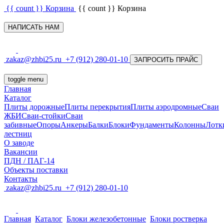
{{ count }}
Корзина
{{ count }}
Корзина
НАПИСАТЬ НАМ
zakaz@zhbi25.ru
+7 (912) 280-01-10
ЗАПРОСИТЬ ПРАЙС
toggle menu
Главная
Каталог
Плиты дорожные
Плиты перекрытия
Плиты аэродромные
Сваи
ЖБИ
Сваи-стойки
Сваи
забивные
Опоры
Анкеры
Балки
Блоки
Фундаменты
Колонны
Лотк
лестниц
О заводе
Вакансии
ПДН / ПАГ-14
Объекты поставки
Контакты
zakaz@zhbi25.ru
+7 (912) 280-01-10
Главная
Каталог
Блоки железобетонные
Блоки ростверка