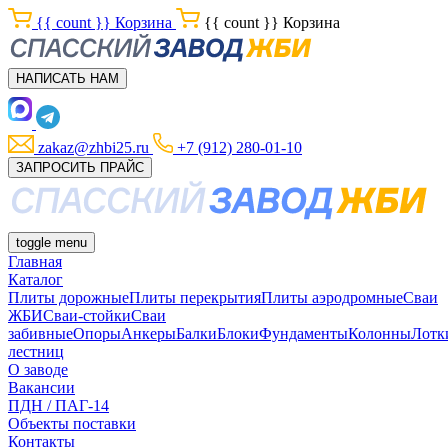
{{ count }}
Корзина
{{ count }}
Корзина
НАПИСАТЬ НАМ
zakaz@zhbi25.ru
+7 (912) 280-01-10
ЗАПРОСИТЬ ПРАЙС
toggle menu
Главная
Каталог
Плиты дорожные
Плиты перекрытия
Плиты аэродромные
Сваи
ЖБИ
Сваи-стойки
Сваи
забивные
Опоры
Анкеры
Балки
Блоки
Фундаменты
Колонны
Лотк
лестниц
О заводе
Вакансии
ПДН / ПАГ-14
Объекты поставки
Контакты