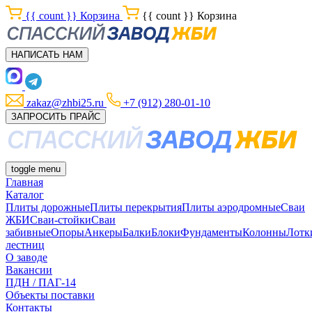
{{ count }}
Корзина
{{ count }}
Корзина
НАПИСАТЬ НАМ
zakaz@zhbi25.ru
+7 (912) 280-01-10
ЗАПРОСИТЬ ПРАЙС
toggle menu
Главная
Каталог
Плиты дорожные
Плиты перекрытия
Плиты аэродромные
Сваи
ЖБИ
Сваи-стойки
Сваи
забивные
Опоры
Анкеры
Балки
Блоки
Фундаменты
Колонны
Лотк
лестниц
О заводе
Вакансии
ПДН / ПАГ-14
Объекты поставки
Контакты