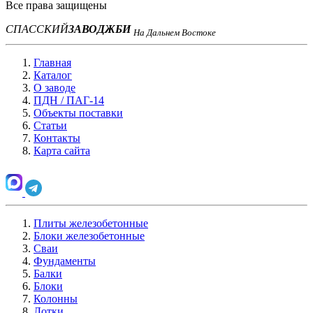
Все права защищены
СПАССКИЙ
ЗАВОД
ЖБИ
На Дальнем Востоке
Главная
Каталог
О заводе
ПДН / ПАГ-14
Объекты поставки
Статьи
Контакты
Карта сайта
Плиты железобетонные
Блоки железобетонные
Сваи
Фундаменты
Балки
Блоки
Колонны
Лотки