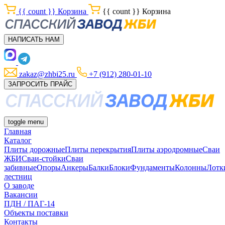
{{ count }}
Корзина
{{ count }}
Корзина
НАПИСАТЬ НАМ
zakaz@zhbi25.ru
+7 (912) 280-01-10
ЗАПРОСИТЬ ПРАЙС
toggle menu
Главная
Каталог
Плиты дорожные
Плиты перекрытия
Плиты аэродромные
Сваи
ЖБИ
Сваи-стойки
Сваи
забивные
Опоры
Анкеры
Балки
Блоки
Фундаменты
Колонны
Лотк
лестниц
О заводе
Вакансии
ПДН / ПАГ-14
Объекты поставки
Контакты