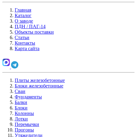
Главная
Каталог
О заводе
ПДН / ПАГ-14
Объекты поставки
Статьи
Контакты
Карта сайта
Плиты железобетонные
Блоки железобетонные
Сваи
Фундаменты
Балки
Блоки
Колонны
Лотки
Перемычки
Прогоны
Утяжелители