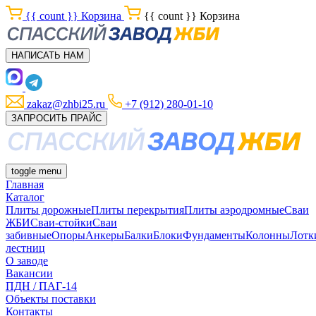
{{ count }}
Корзина
{{ count }}
Корзина
НАПИСАТЬ НАМ
zakaz@zhbi25.ru
+7 (912) 280-01-10
ЗАПРОСИТЬ ПРАЙС
toggle menu
Главная
Каталог
Плиты дорожные
Плиты перекрытия
Плиты аэродромные
Сваи
ЖБИ
Сваи-стойки
Сваи
забивные
Опоры
Анкеры
Балки
Блоки
Фундаменты
Колонны
Лотк
лестниц
О заводе
Вакансии
ПДН / ПАГ-14
Объекты поставки
Контакты