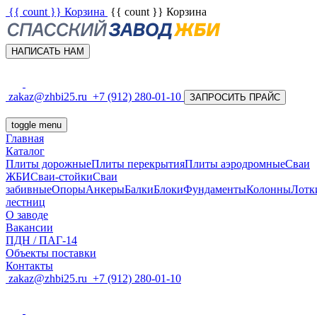
{{ count }}
Корзина
{{ count }}
Корзина
НАПИСАТЬ НАМ
zakaz@zhbi25.ru
+7 (912) 280-01-10
ЗАПРОСИТЬ ПРАЙС
toggle menu
Главная
Каталог
Плиты дорожные
Плиты перекрытия
Плиты аэродромные
Сваи
ЖБИ
Сваи-стойки
Сваи
забивные
Опоры
Анкеры
Балки
Блоки
Фундаменты
Колонны
Лотк
лестниц
О заводе
Вакансии
ПДН / ПАГ-14
Объекты поставки
Контакты
zakaz@zhbi25.ru
+7 (912) 280-01-10