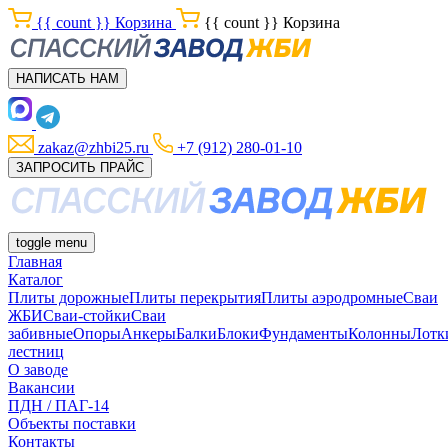
{{ count }}
Корзина
{{ count }}
Корзина
НАПИСАТЬ НАМ
zakaz@zhbi25.ru
+7 (912) 280-01-10
ЗАПРОСИТЬ ПРАЙС
toggle menu
Главная
Каталог
Плиты дорожные
Плиты перекрытия
Плиты аэродромные
Сваи
ЖБИ
Сваи-стойки
Сваи
забивные
Опоры
Анкеры
Балки
Блоки
Фундаменты
Колонны
Лотк
лестниц
О заводе
Вакансии
ПДН / ПАГ-14
Объекты поставки
Контакты